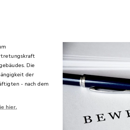
zum
rtretungskraft
sgebäudes. Die
hängigkeit der
äftigten - nach dem
e hier.