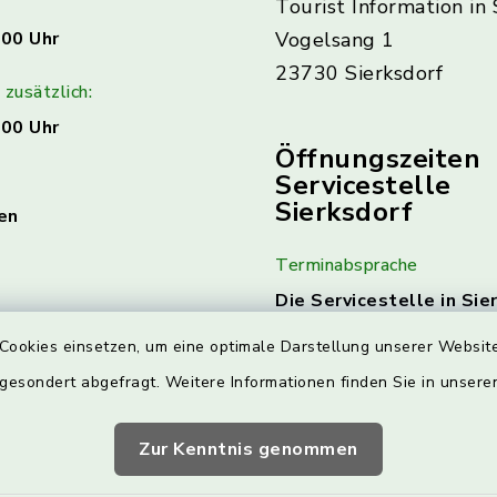
Tourist Information in 
:00 Uhr
Vogelsang 1
23730 Sierksdorf
zusätzlich:
:00 Uhr
Öffnungszeiten
Servicestelle
Sierksdorf
en
Terminabsprache
Die Servicestelle in Sie
am 1. & 3. Mittwoch jed
Cookies einsetzen, um eine optimale Darstellung unserer Website
geöffnet.
Hierzu ist ein
Terminabsprache erforde
 gesondert abgefragt. Weitere Informationen finden Sie in unser
Die Kontaktdaten finde
Zur Kenntnis genommen
Nächste Termine: