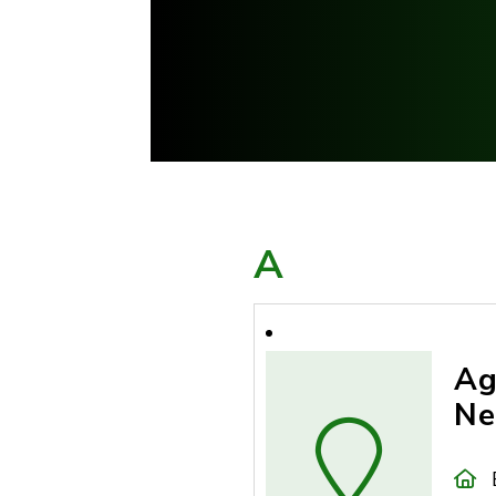
A
Ag
Ne