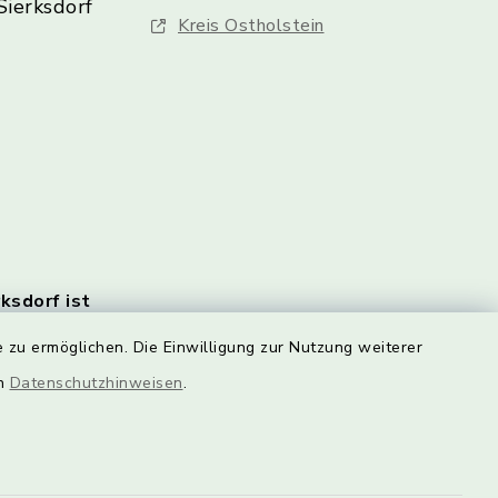
Sierksdorf
Kreis Ostholstein
rksdorf ist
en Monats
 zu ermöglichen. Die Einwilligung zur Nutzung weiterer
e
rlich.
en
Datenschutzhinweisen
.
n Sie
HIER!