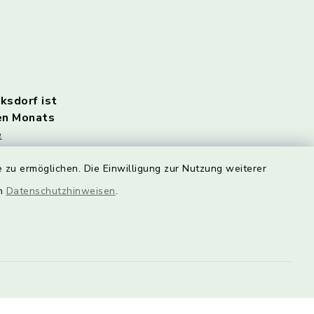
rksdorf ist
en Monats
e
rlich.
 zu ermöglichen. Die Einwilligung zur Nutzung weiterer
n Sie
HIER!
en
Datenschutzhinweisen
.