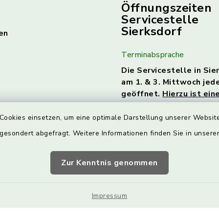
Öffnungszeiten
Servicestelle
Sierksdorf
en
Terminabsprache
Die Servicestelle in Sie
am 1. & 3. Mittwoch jed
geöffnet.
Hierzu ist ein
Terminabsprache erforde
Cookies einsetzen, um eine optimale Darstellung unserer Website
Die Kontaktdaten finde
 gesondert abgefragt. Weitere Informationen finden Sie in unser
Nächste Termine:
Zur Kenntnis genommen
04.03.2026
18.03.2026
Impressum