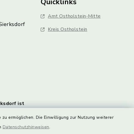
Quicklinks
Amt Ostholstein-Mitte
Sierksdorf
Kreis Ostholstein
rksdorf ist
en Monats
 zu ermöglichen. Die Einwilligung zur Nutzung weiterer
e
rlich.
en
Datenschutzhinweisen
.