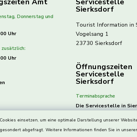
gszeiten Amt
Servicestelle
Sierksdorf
enstag, Donnerstag und
Tourist Information in 
:00 Uhr
Vogelsang 1
23730 Sierksdorf
zusätzlich:
:00 Uhr
Öffnungszeiten
Servicestelle
Sierksdorf
en
Terminabsprache
Die Servicestelle in Sie
am 1. & 3. Mittwoch jed
Cookies einsetzen, um eine optimale Darstellung unserer Website
geöffnet.
Hierzu ist ein
Terminabsprache erforde
 gesondert abgefragt. Weitere Informationen finden Sie in unser