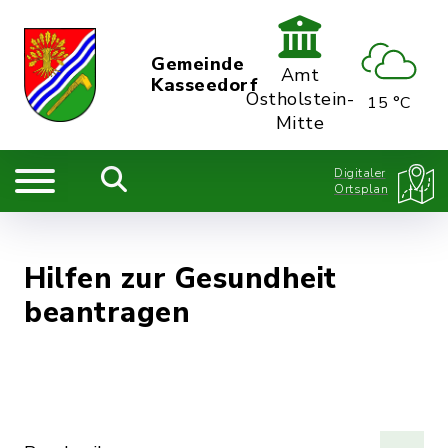
Gemeinde
Amt
Kasseedorf
Ostholstein-
15 °C
Mitte
Digitaler
Ortsplan
Hilfen zur Gesundheit
beantragen