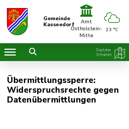
Gemeinde
Amt
Kasseedorf
Ostholstein-
23 °C
Mitte
Digitaler
Ortsplan
Übermittlungssperre:
Widerspruchsrechte gegen
Datenübermittlungen