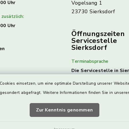
:00 Uhr
Vogelsang 1
23730 Sierksdorf
zusätzlich:
:00 Uhr
Öffnungszeiten
Servicestelle
Sierksdorf
en
Terminabsprache
Die Servicestelle in Sie
am 1. & 3. Mittwoch jed
Cookies einsetzen, um eine optimale Darstellung unserer Website
geöffnet.
Hierzu ist ein
Terminabsprache erforde
 gesondert abgefragt. Weitere Informationen finden Sie in unser
Die Kontaktdaten finde
Zur Kenntnis genommen
Nächste Termine:
04.03.2026