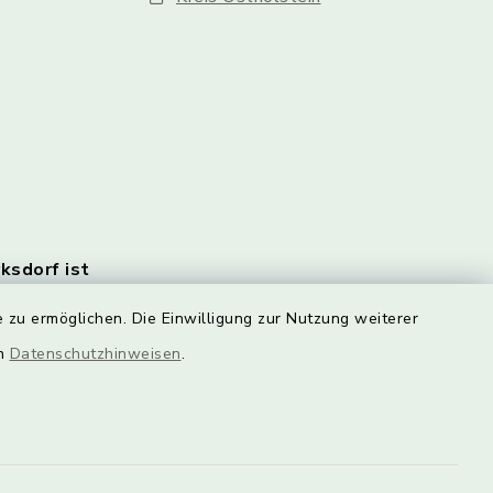
rksdorf ist
en Monats
 zu ermöglichen. Die Einwilligung zur Nutzung weiterer
e
rlich.
en
Datenschutzhinweisen
.
n Sie
HIER!