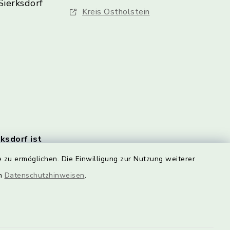
Sierksdorf
Kreis Ostholstein
rksdorf ist
en Monats
 zu ermöglichen. Die Einwilligung zur Nutzung weiterer
e
en
rlich.
Datenschutzhinweisen
.
n Sie
HIER!