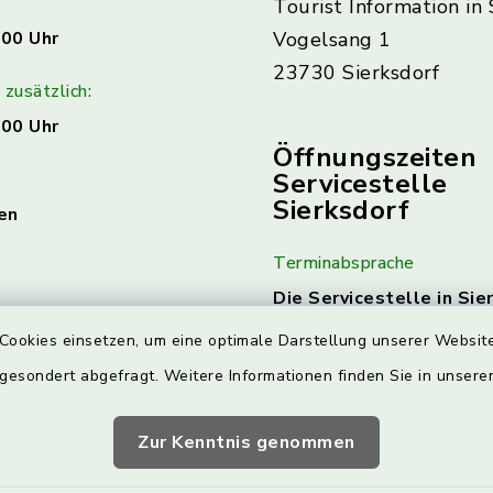
Tourist Information in 
:00 Uhr
Vogelsang 1
23730 Sierksdorf
zusätzlich:
:00 Uhr
Öffnungszeiten
Servicestelle
Sierksdorf
en
Terminabsprache
Die Servicestelle in Sie
am 1. & 3. Mittwoch jed
Cookies einsetzen, um eine optimale Darstellung unserer Website
geöffnet.
Hierzu ist ein
 gesondert abgefragt. Weitere Informationen finden Sie in unser
Terminabsprache erforde
Die Kontaktdaten finde
Zur Kenntnis genommen
Nächste Termine: